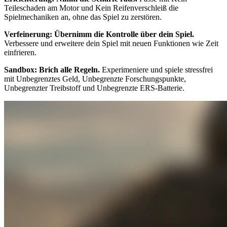
Teileschaden am Motor und Kein Reifenverschleiß die
Spielmechaniken an, ohne das Spiel zu zerstören.
Verfeinerung: Übernimm die Kontrolle über dein Spiel.
Verbessere und erweitere dein Spiel mit neuen Funktionen wie Zeit
einfrieren.
Sandbox: Brich alle Regeln.
Experimeniere und spiele stressfrei
mit Unbegrenztes Geld, Unbegrenzte Forschungspunkte,
Unbegrenzter Treibstoff und Unbegrenzte ERS-Batterie.