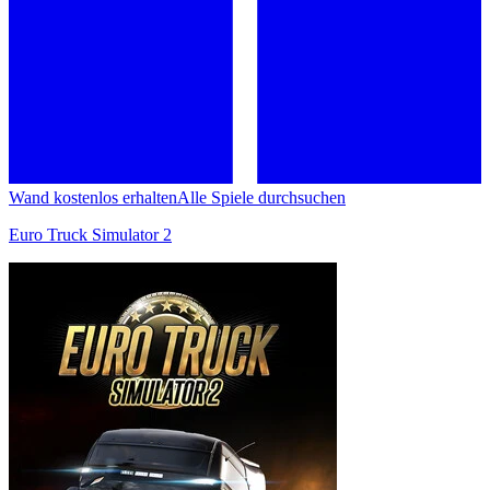
Wand kostenlos erhalten
Alle Spiele durchsuchen
Euro Truck Simulator 2