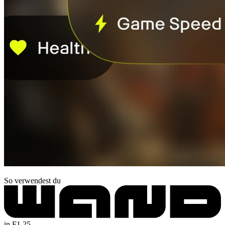
So verwendest du
in F1 25