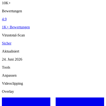
10K+
Bewertungen
4.9
1K+ Bewertungen
Virustotal-Scan
Sicher
Aktualisiert
24. Juni 2026
Tools
Anpassen
Videoclipping
Overlay