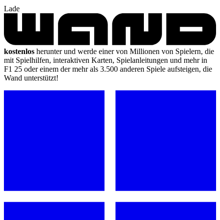
Lade
kostenlos
herunter und werde einer von Millionen von Spielern, die
mit Spielhilfen, interaktiven Karten, Spielanleitungen und mehr in
F1 25 oder einem der mehr als 3.500 anderen Spiele aufsteigen, die
Wand unterstützt!