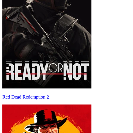
Red Dead Redemption 2