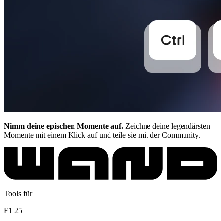
Nimm deine epischen Momente auf.
Zeichne deine legendärsten
Momente mit einem Klick auf und teile sie mit der Community.
Tools für
F1 25