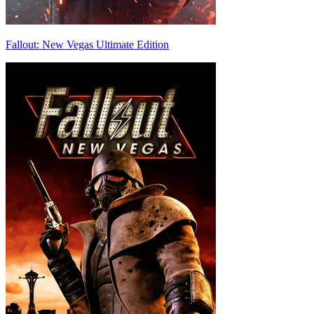
Fallout: New Vegas Ultimate Edition