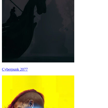
Cyberpunk 2077