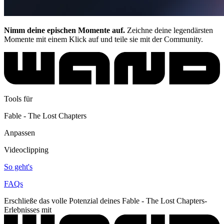
Nimm deine epischen Momente auf.
Zeichne deine legendärsten
Momente mit einem Klick auf und teile sie mit der Community.
Tools für
Fable - The Lost Chapters
Anpassen
Videoclipping
So geht's
FAQs
Erschließe das volle Potenzial deines Fable - The Lost Chapters-
Erlebnisses mit