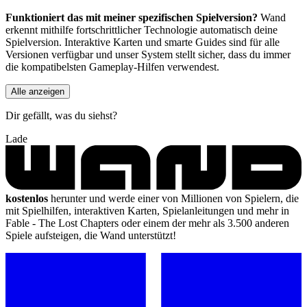
Funktioniert das mit meiner spezifischen Spielversion?
Wand
erkennt mithilfe fortschrittlicher Technologie automatisch deine
Spielversion. Interaktive Karten und smarte Guides sind für alle
Versionen verfügbar und unser System stellt sicher, dass du immer
die kompatibelsten Gameplay-Hilfen verwendest.
Alle anzeigen
Dir gefällt, was du siehst?
Lade
kostenlos
herunter und werde einer von Millionen von Spielern, die
mit Spielhilfen, interaktiven Karten, Spielanleitungen und mehr in
Fable - The Lost Chapters oder einem der mehr als 3.500 anderen
Spiele aufsteigen, die Wand unterstützt!