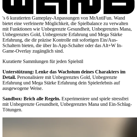
's 6 kuratierten Gameplay-Anpassungen von MrAntiFun. Wand
bietet eine verfeinerte Möglichkeit, die Spielbalance zu verwalten
mit Funktionen wie Unbegrenzte Gesundheit, Unbegrenztes Mana,
Unbegrenztes Gold, Unbegrenzte Erfahrung und Mega Stärke
Erfahrung, die dir präzise Kontrolle mit sofortigen Ein/Aus-
Schaltern bieten, die über In-App-Schalter oder das Alt+W In-
Game-Overlay zugänglich sind.
Kuratierte Sammlungen für jeden Spielstil
Unterstützung: Lenke das Wachstum deines Charakters im
Detail.
Personalisiere mit Unbegrenztes Gold, Unbegrenzte
Erfahrung und Mega Stärke Erfahrung dein Spielerlebnis auf
ausgewogene Weise.
Sandbox: Brich alle Regeln.
Experimeniere und spiele stressfrei
mit Unbegrenzte Gesundheit, Unbegrenztes Mana und Ein-Schlag-
Tötungen.