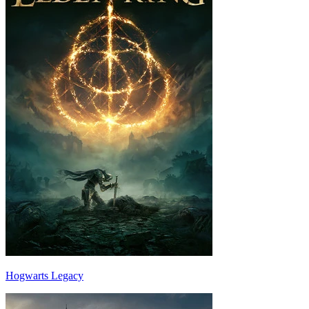
Hogwarts Legacy