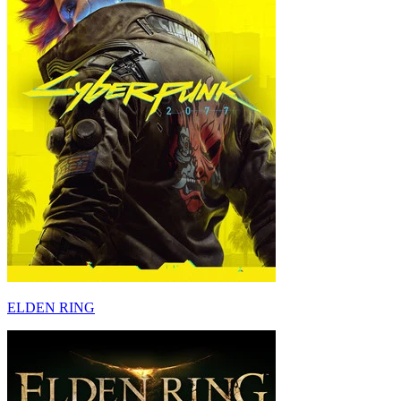
ELDEN RING