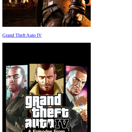
Grand Theft Auto IV