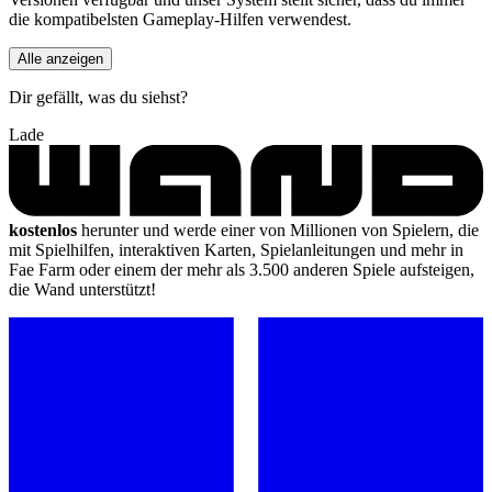
die kompatibelsten Gameplay-Hilfen verwendest.
Alle anzeigen
Dir gefällt, was du siehst?
Lade
kostenlos
herunter und werde einer von Millionen von Spielern, die
mit Spielhilfen, interaktiven Karten, Spielanleitungen und mehr in
Fae Farm oder einem der mehr als 3.500 anderen Spiele aufsteigen,
die Wand unterstützt!