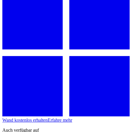
Wand kostenlos erhalten
Erfahre mehr
Auch verfügbar auf