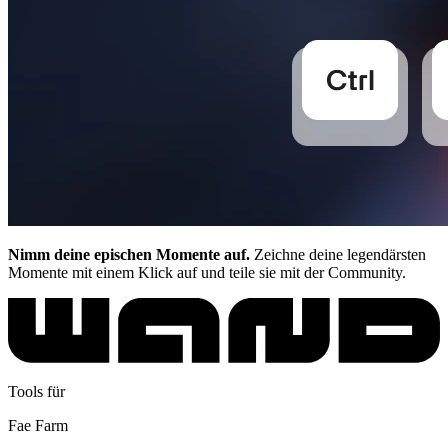
Nimm deine epischen Momente auf.
Zeichne deine legendärsten
Momente mit einem Klick auf und teile sie mit der Community.
Tools für
Fae Farm