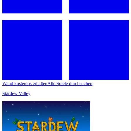
Wand kostenlos erhalten
Alle Spiele durchsuchen
Stardew Valley