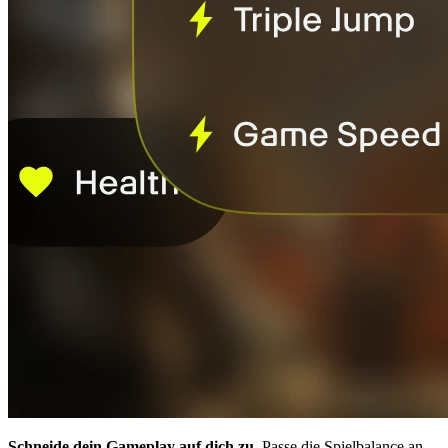
Schneide dein Gameplay auf dich zu.
Passe die Spielbalance an