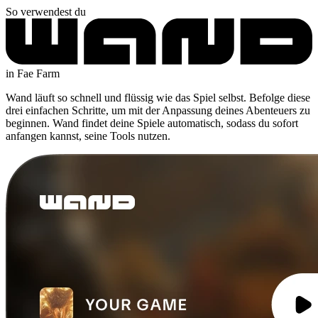
So verwendest du
in Fae Farm
Wand läuft so schnell und flüssig wie das Spiel selbst. Befolge diese
drei einfachen Schritte, um mit der Anpassung deines Abenteuers zu
beginnen. Wand findet deine Spiele automatisch, sodass du sofort
anfangen kannst, seine Tools nutzen.