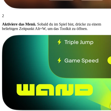
2
Aktiviere das Menü.
Sobald du im Spiel bist, drücke zu einem
beliebigen Zeitpunkt Alt+W, um das Toolkit zu öffnen.