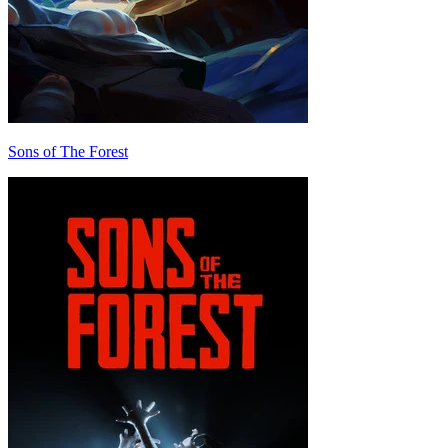
Sons of The Forest