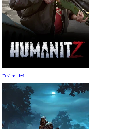
Enshrouded