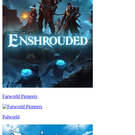
Farworld Pioneers
Palworld