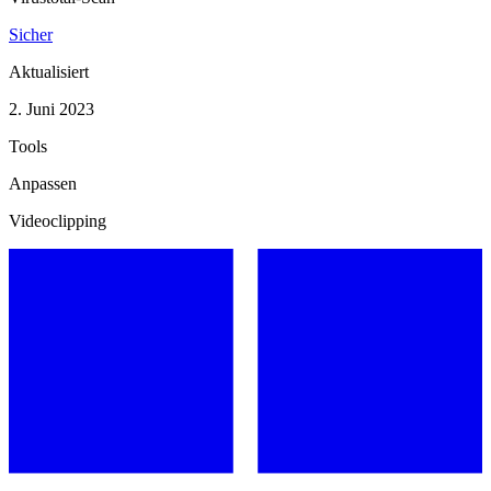
Sicher
Aktualisiert
2. Juni 2023
Tools
Anpassen
Videoclipping