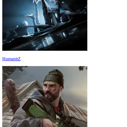
HumanitZ