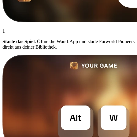
1
Starte das Spiel.
Öffne die Wand-App und starte Farworld Pioneers
direkt aus deiner Bibliothek.