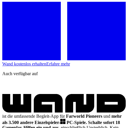
Wand kostenlos erhalten
Erfahre mehr
Auch verfügbar auf
ist die umfassende Begleit-App für
Farworld Pioneers
und
mehr
als 3.500 andere Einzelspieler-
PC-Spiele.
Schalte sofort 18
Gameplay-Hilfen ein und aus
, einschließlich Unsterblich, Kein