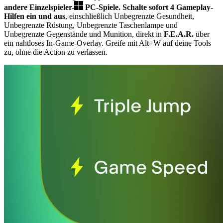
andere Einzelspieler-
PC-Spiele.
Schalte sofort 4 Gameplay-
Hilfen ein und aus
, einschließlich Unbegrenzte Gesundheit,
Unbegrenzte Rüstung, Unbegrenzte Taschenlampe und
Unbegrenzte Gegenstände und Munition,
direkt in
F.E.A.R.
über
ein nahtloses In-Game-Overlay. Greife mit Alt+W auf deine Tools
zu, ohne die Action zu verlassen.