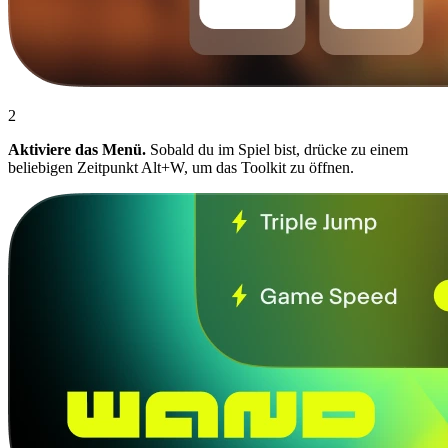
2
Aktiviere das Menü.
Sobald du im Spiel bist, drücke zu einem
beliebigen Zeitpunkt Alt+W, um das Toolkit zu öffnen.