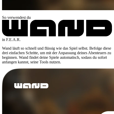
So verwendest du
in F.E.A.R.
Wand läuft so schnell und flüssig wie das Spiel selbst. Befolge diese
drei einfachen Schritte, um mit der Anpassung deines Abenteuers zu
beginnen. Wand findet deine Spiele automatisch, sodass du sofort
anfangen kannst, seine Tools nutzen.