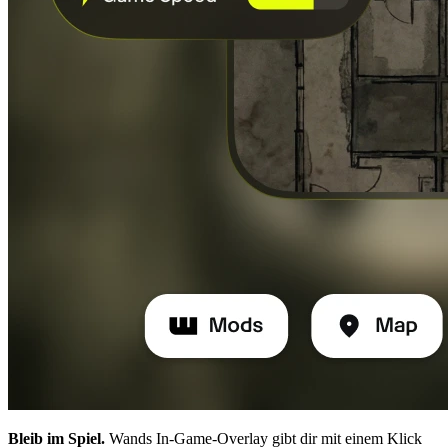
Bleib im Spiel.
Wands In-Game-Overlay gibt dir mit einem Klick