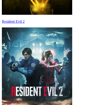
Resident Evil 2