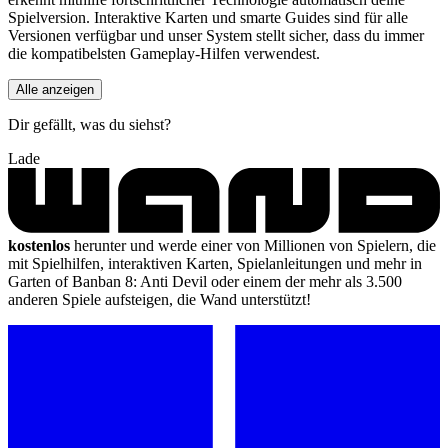
Spielversion. Interaktive Karten und smarte Guides sind für alle
Versionen verfügbar und unser System stellt sicher, dass du immer
die kompatibelsten Gameplay-Hilfen verwendest.
Alle anzeigen
Dir gefällt, was du siehst?
Lade
kostenlos
herunter und werde einer von Millionen von Spielern, die
mit Spielhilfen, interaktiven Karten, Spielanleitungen und mehr in
Garten of Banban 8: Anti Devil oder einem der mehr als 3.500
anderen Spiele aufsteigen, die Wand unterstützt!