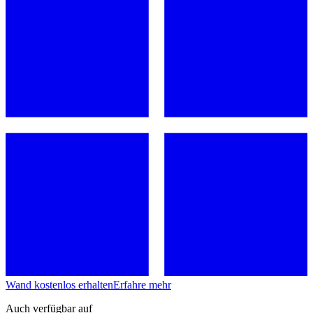
Wand kostenlos erhalten
Erfahre mehr
Auch verfügbar auf