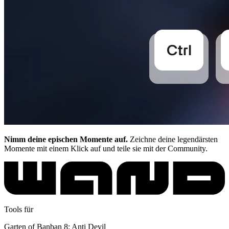
Nimm deine epischen Momente auf.
Zeichne deine legendärsten
Momente mit einem Klick auf und teile sie mit der Community.
Tools für
Garten of Banban 8: Anti Devil