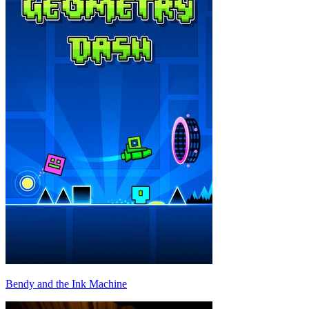
Bendy and the Ink Machine