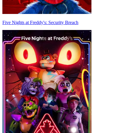
Five Nights at Freddy's: Security Breach