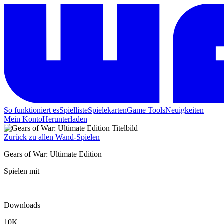
So funktioniert es
Spielliste
Spielekarten
Game Tools
Neuigkeiten
Mein Konto
Herunterladen
Zurück zu allen Wand-Spielen
Gears of War: Ultimate Edition
Spielen mit
Downloads
10K+