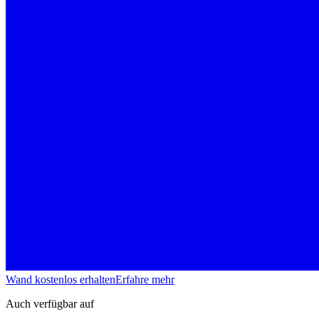
Wand kostenlos erhalten
Erfahre mehr
Auch verfügbar auf