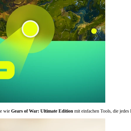
le wie
Gears of War: Ultimate Edition
mit einfachen Tools, die jedes 