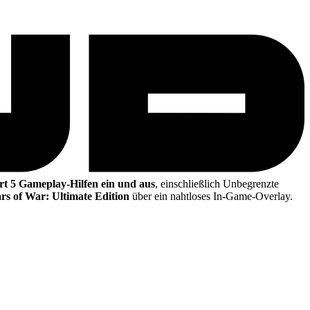
ort 5 Gameplay-Hilfen ein und aus
, einschließlich Unbegrenzte
rs of War: Ultimate Edition
über ein nahtloses In-Game-Overlay.