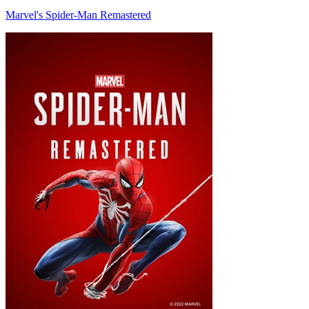
Marvel's Spider-Man Remastered