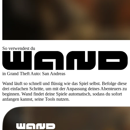
So verwendest du
in Grand Theft Auto: San Andreas
Wand läuft so schnell und flüssig wie das Spiel selbst. Befolge diese
drei einfachen Schritte, um mit der Anpassung deines Abenteuers zu
beginnen. Wand findet deine Spiele automatisch, sodass du sofort
anfangen kannst, seine Tools nutzen.