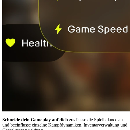
Schneide dein Gameplay auf dich zu.
Passe die Spielbalance an
und beeinflusse einzelne Kampfdynamiken, Inventarverwaltung und