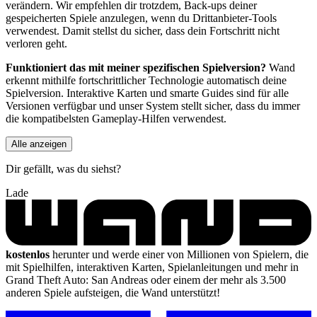
verändern. Wir empfehlen dir trotzdem, Back-ups deiner
gespeicherten Spiele anzulegen, wenn du Drittanbieter-Tools
verwendest. Damit stellst du sicher, dass dein Fortschritt nicht
verloren geht.
Funktioniert das mit meiner spezifischen Spielversion?
Wand
erkennt mithilfe fortschrittlicher Technologie automatisch deine
Spielversion. Interaktive Karten und smarte Guides sind für alle
Versionen verfügbar und unser System stellt sicher, dass du immer
die kompatibelsten Gameplay-Hilfen verwendest.
Alle anzeigen
Dir gefällt, was du siehst?
Lade
kostenlos
herunter und werde einer von Millionen von Spielern, die
mit Spielhilfen, interaktiven Karten, Spielanleitungen und mehr in
Grand Theft Auto: San Andreas oder einem der mehr als 3.500
anderen Spiele aufsteigen, die Wand unterstützt!