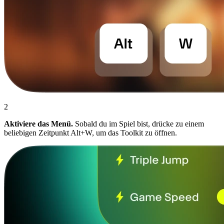
2
Aktiviere das Menü.
Sobald du im Spiel bist, drücke zu einem
beliebigen Zeitpunkt Alt+W, um das Toolkit zu öffnen.