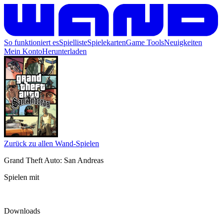
So funktioniert es
Spielliste
Spielekarten
Game Tools
Neuigkeiten
Mein Konto
Herunterladen
Zurück zu allen Wand-Spielen
Grand Theft Auto: San Andreas
Spielen mit
Downloads