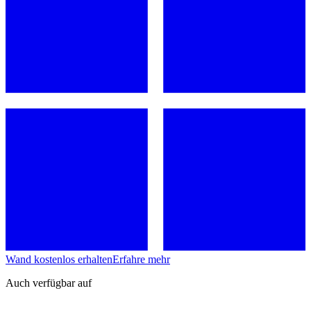
Wand kostenlos erhalten
Erfahre mehr
Auch verfügbar auf