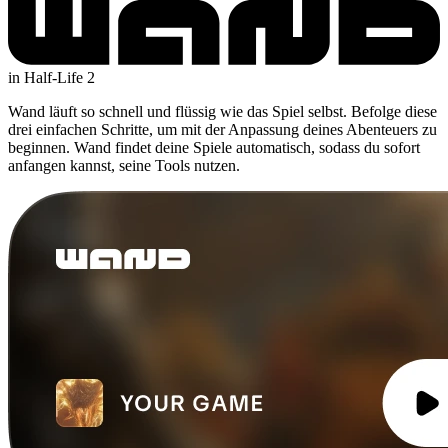
in Half-Life 2
Wand läuft so schnell und flüssig wie das Spiel selbst. Befolge diese
drei einfachen Schritte, um mit der Anpassung deines Abenteuers zu
beginnen. Wand findet deine Spiele automatisch, sodass du sofort
anfangen kannst, seine Tools nutzen.