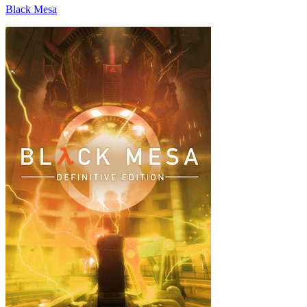
Black Mesa