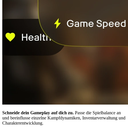
Schneide dein Gameplay auf dich zu.
Passe die Spielbalance an
und beeinflusse einzelne Kampfdynamiken, Inventarverwaltung und
Charakterentwicklung.