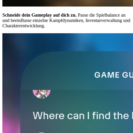
Schneide dein Gameplay auf dich zu.
Passe die Spielbalance an
und beeinflusse einzelne Kampfdynamiken, Inventarverwaltung und
Charakterentwicklung.