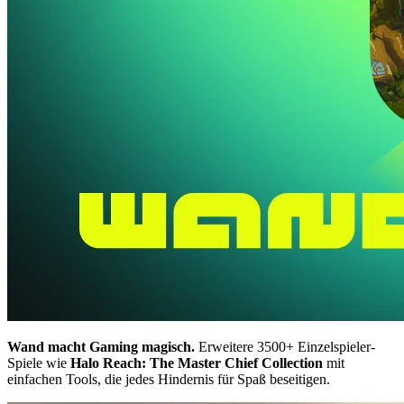
Wand macht Gaming magisch.
Erweitere 3500+ Einzelspieler-
Spiele wie
Halo Reach: The Master Chief Collection
mit
einfachen Tools, die jedes Hindernis für Spaß beseitigen.