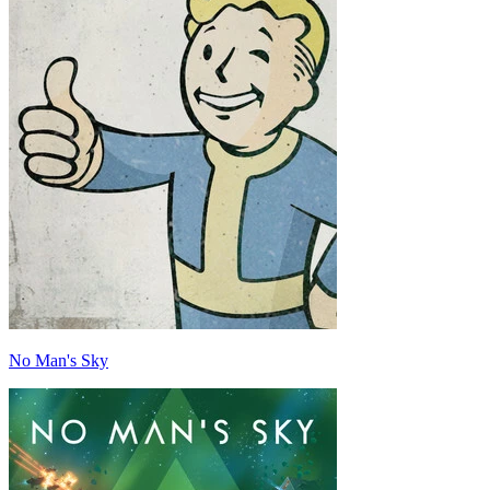
No Man's Sky