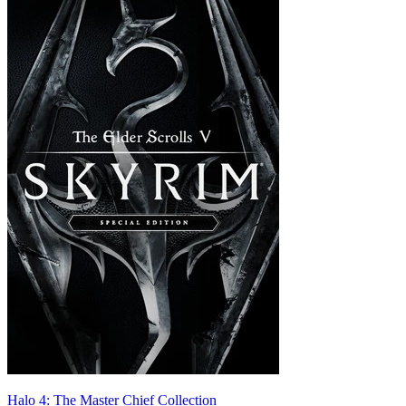
Halo 4: The Master Chief Collection