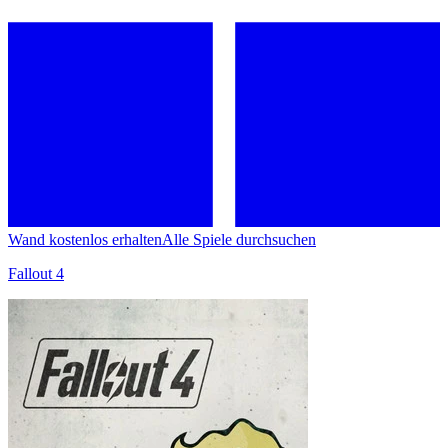
Wand kostenlos erhalten
Alle Spiele durchsuchen
Fallout 4