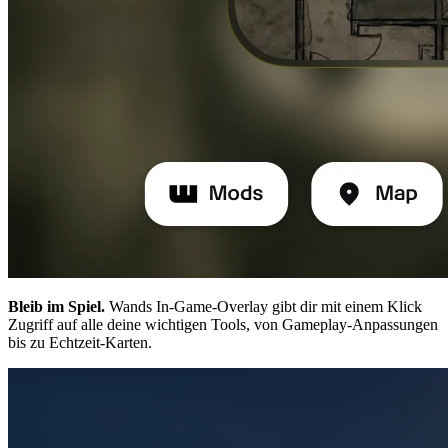
Bleib im Spiel.
Wands In-Game-Overlay gibt dir mit einem Klick
Zugriff auf alle deine wichtigen Tools, von Gameplay-Anpassungen
bis zu Echtzeit-Karten.