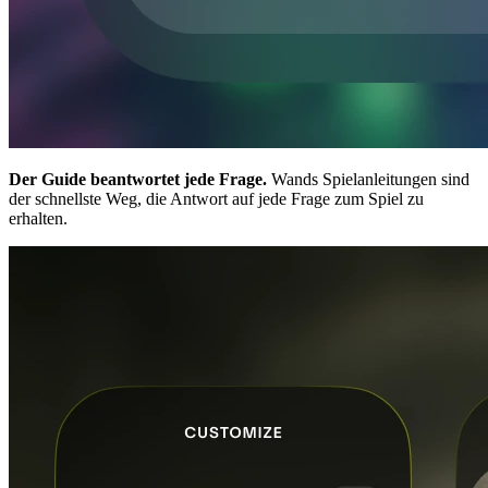
Der Guide beantwortet jede Frage.
Wands Spielanleitungen sind
der schnellste Weg, die Antwort auf jede Frage zum Spiel zu
erhalten.