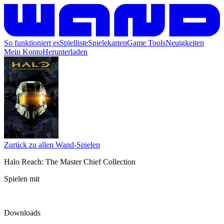
So funktioniert es
Spielliste
Spielekarten
Game Tools
Neuigkeiten
Mein Konto
Herunterladen
Zurück zu allen Wand-Spielen
Halo Reach: The Master Chief Collection
Spielen mit
Downloads