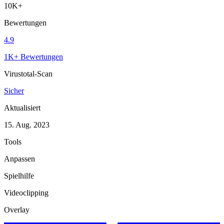
10K+
Bewertungen
4.9
1K+ Bewertungen
Virustotal-Scan
Sicher
Aktualisiert
15. Aug. 2023
Tools
Anpassen
Spielhilfe
Videoclipping
Overlay