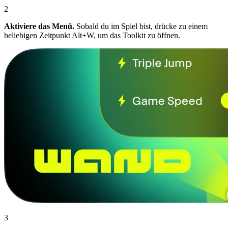
2
Aktiviere das Menü.
Sobald du im Spiel bist, drücke zu einem
beliebigen Zeitpunkt Alt+W, um das Toolkit zu öffnen.
3