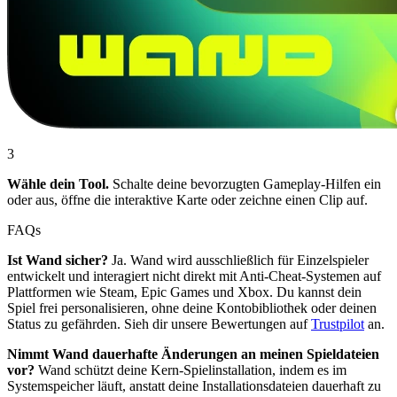
3
Wähle dein Tool.
Schalte deine bevorzugten Gameplay-Hilfen ein
oder aus, öffne die interaktive Karte oder zeichne einen Clip auf.
FAQs
Ist Wand sicher?
Ja. Wand wird ausschließlich für Einzelspieler
entwickelt und interagiert nicht direkt mit Anti-Cheat-Systemen auf
Plattformen wie Steam, Epic Games und Xbox. Du kannst dein
Spiel frei personalisieren, ohne deine Kontobibliothek oder deinen
Status zu gefährden. Sieh dir unsere Bewertungen auf
Trustpilot
an.
Nimmt Wand dauerhafte Änderungen an meinen Spieldateien
vor?
Wand schützt deine Kern-Spielinstallation, indem es im
Systemspeicher läuft, anstatt deine Installationsdateien dauerhaft zu