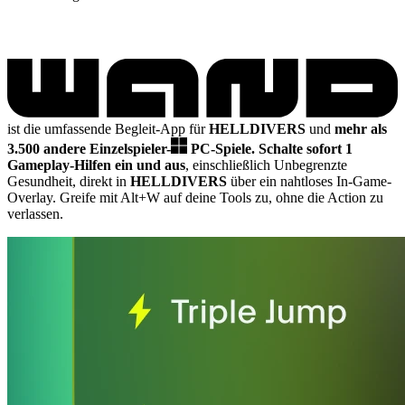
ist die umfassende Begleit-App für
HELLDIVERS
und
mehr als
3.500 andere Einzelspieler-
PC-Spiele.
Schalte sofort 1
Gameplay-Hilfen ein und aus
, einschließlich Unbegrenzte
Gesundheit,
direkt in
HELLDIVERS
über ein nahtloses In-Game-
Overlay. Greife mit Alt+W auf deine Tools zu, ohne die Action zu
verlassen.