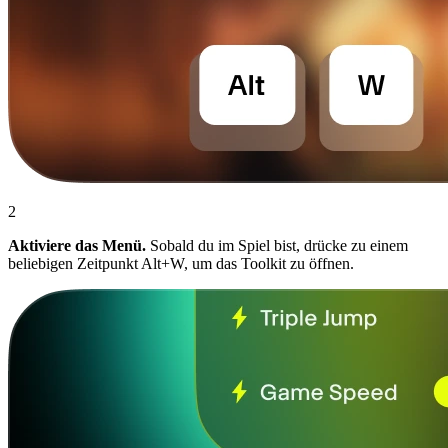
2
Aktiviere das Menü.
Sobald du im Spiel bist, drücke zu einem
beliebigen Zeitpunkt Alt+W, um das Toolkit zu öffnen.