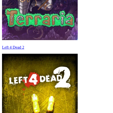
Left 4 Dead 2