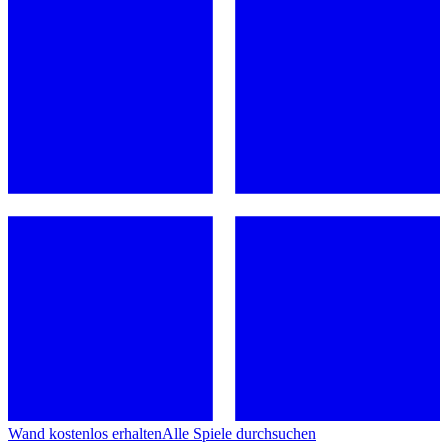
Wand kostenlos erhalten
Alle Spiele durchsuchen