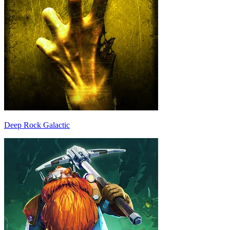
Deep Rock Galactic