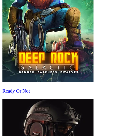
Ready Or Not