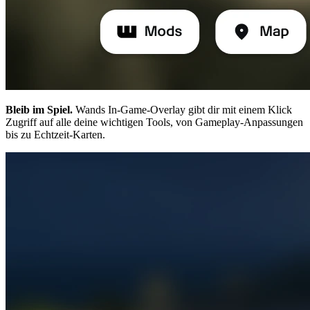
Bleib im Spiel.
Wands In-Game-Overlay gibt dir mit einem Klick
Zugriff auf alle deine wichtigen Tools, von Gameplay-Anpassungen
bis zu Echtzeit-Karten.