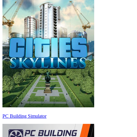
PC Building Simulator