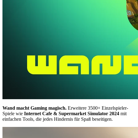
Wand macht Gaming magisch.
Erweitere 3500+ Einzelspieler-
Spiele wie
Internet Cafe & Supermarket Simulator 2024
mit
einfachen Tools, die jedes Hindernis für Spaß beseitigen.