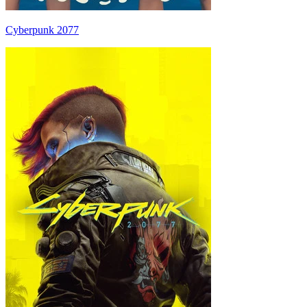
Cyberpunk 2077