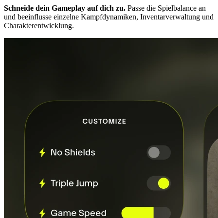
Schneide dein Gameplay auf dich zu.
Passe die Spielbalance an
und beeinflusse einzelne Kampfdynamiken, Inventarverwaltung und
Charakterentwicklung.