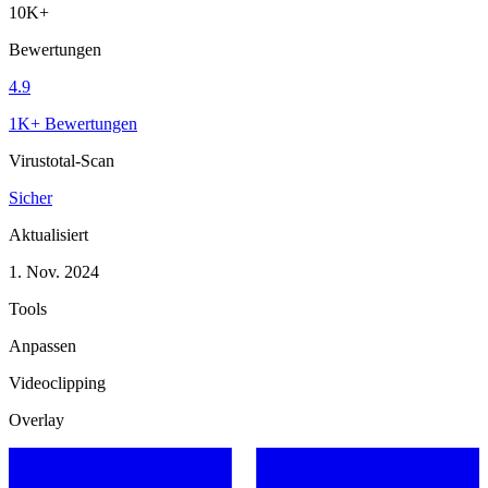
10K+
Bewertungen
4.9
1K+ Bewertungen
Virustotal-Scan
Sicher
Aktualisiert
1. Nov. 2024
Tools
Anpassen
Videoclipping
Overlay