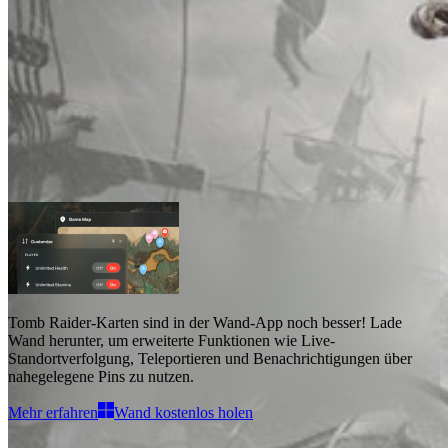
Tomb Raider Karten
Karten
1
Erweiterte Funktionen
Teleport
Tomb Raider-Karten
sind in der Wand-App noch besser! Lade
Wand herunter, um
erweiterte Funktionen wie Live-
Standortverfolgung, Teleportieren und Benachrichtigungen über
nahegelegene Pins
zu nutzen.
Mehr erfahren
Wand kostenlos holen