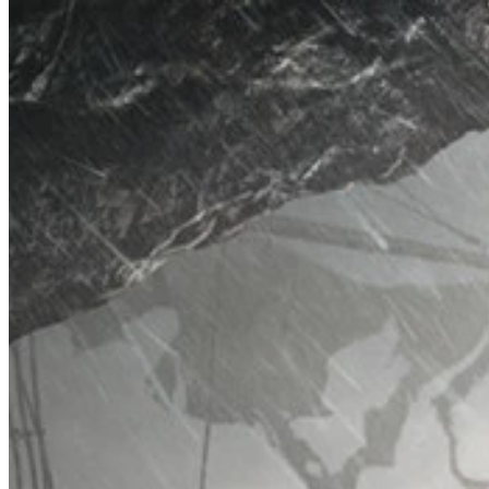
So funktioniert es
Spielliste
Spielekarten
Game Tools
Neuigkeiten
Mein Konto
Herunterladen
← Zurück zu allen Wand-Karten