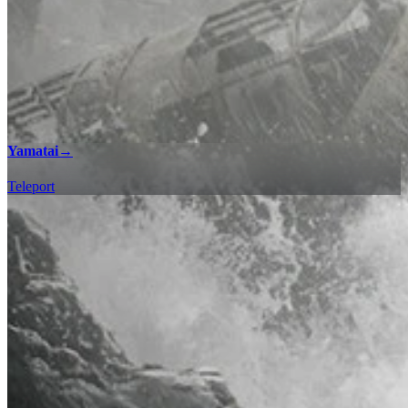
Yamatai
→
Teleport
100% Checklisten
Finden Sie jedes Sammelobjekt und jede Begegnung in Tomb
Raider mit unserer interaktiven Karten-Checkliste, um 100%ige
Vollendung in allen Regionen zu erreichen.