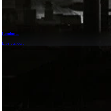
London
→
Live-Standort
100% Checklisten
Finden Sie jedes Sammelobjekt und jede Begegnung in Vampyr mit uns
London - 100% Checkliste
Geschäftsbedingungen