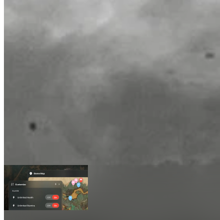
Vampyr Karten
Karten
1
Erweiterte Funktionen
Live-Standort