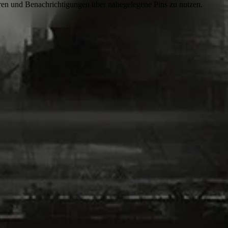
eren und Benachrichtigungen über nahegelegene Pins
zu nutzen.