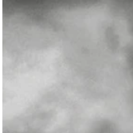
So funktioniert es
Spielliste
Spielekarten
Game Tools
Neuigkeiten
Mein Konto
Herunterladen
← Zurück zu allen Wand-Karten