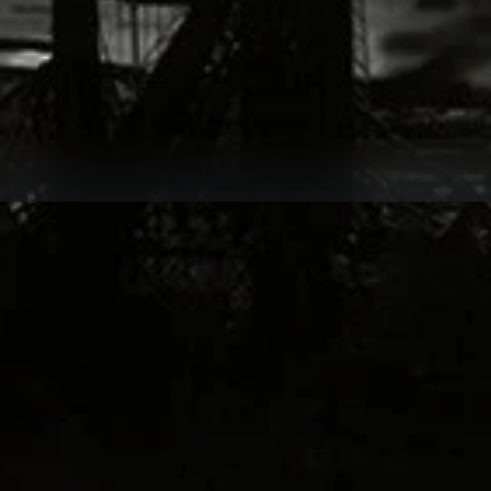
erer interaktiven Karten-Checkliste, um 100%ige Vollendung in allen