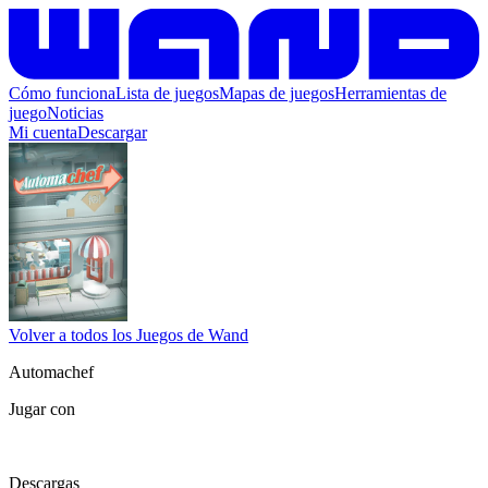
Cómo funciona
Lista de juegos
Mapas de juegos
Herramientas de
juego
Noticias
Mi cuenta
Descargar
Volver a todos los Juegos de Wand
Automachef
Jugar con
Descargas