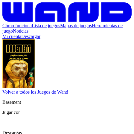
Cómo funciona
Lista de juegos
Mapas de juegos
Herramientas de
juego
Noticias
Mi cuenta
Descargar
Volver a todos los Juegos de Wand
Basement
Jugar con
Descargas