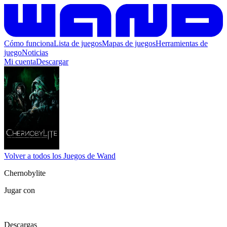
Cómo funciona
Lista de juegos
Mapas de juegos
Herramientas de
juego
Noticias
Mi cuenta
Descargar
Volver a todos los Juegos de Wand
Chernobylite
Jugar con
Descargas