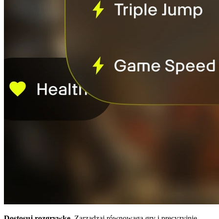
Dostosuj rozgrywkę.
Zarządzaj równowagą gry i precyzyjnie