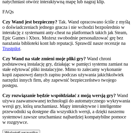
natychmiast otwórz interaktywną mapę lub nagraj klip.
FAQs
Czy Wand jest bezpieczny?
Tak. Wand opracowano ściśle z myślą
o doświadczeniach jednego gracza i nie wchodzi bezpośrednio w
interakcję z systemami anty-cheat na platformach takich jak Steam,
Epic Games i Xbox. Możesz swobodnie personalizować grę bez
narażania biblioteki kont lub reputacji. Sprawdź nasze recenzje na
Trustpilot
.
Czy Wand na stałe zmieni moje pliki gry?
Wand chroni
podstawową instalację gry, działając w pamięci systemu zamiast na
stałe edytować pliki instalacyjne. Mimo to zalecamy wykonanie
kopii zapasowej danych zapisu podczas używania jakichkolwiek
narzędzi innych firm, aby zapewnić bezpieczeństwo twojego
postępu.
Czy rozwiązanie będzie współdziałać z moją wersją gry?
Wand
używa zaawansowanej technologii do automatycznego wykrywania
wersji gry, którą uruchamiasz. Mapy interaktywne i inteligentne
przewodniki są dostępne dla wszystkich wersji, a dzięki naszemu
systemowi zawsze uruchamiasz najbardziej kompatybilne pomoce
w rozgrywce.
Wyświetl wszystko