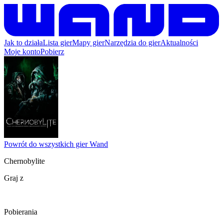
Jak to działa
Lista gier
Mapy gier
Narzędzia do gier
Aktualności
Moje konto
Pobierz
Powrót do wszystkich gier Wand
Chernobylite
Graj z
Pobierania