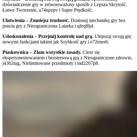
doświadczenie gry w zrównoważony sposób z Lepsza Skrytość,
Łatwe Tworzenie, a74npzpv i Super Prędkość.
Ułatwienia – Zmniejsz trudność.
Dostosuj mechanikę gry bez
psucia gry z Nieograniczona Latarka i qfeql0j4.
Udoskonalenia – Przejmij kontrolę nad grą.
Ulepszaj swoją grę
nowymi funkcjami takimi jak Szybkość gry i e72ener6.
Piaskownica – Złam wszystkie zasady.
Ciesz się
eksperymentowaniem i bezstresową grą z Nieograniczone zdrowie,
j4362tug, Nielimitowane przedmioty i md2207p8.