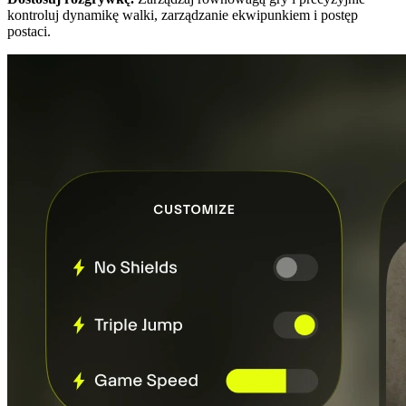
kontroluj dynamikę walki, zarządzanie ekwipunkiem i postęp
postaci.