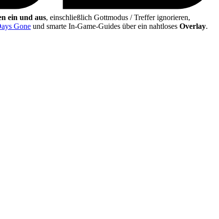
en ein und aus
, einschließlich Gottmodus / Treffer ignorieren,
 Days Gone
und smarte In-Game-Guides über ein nahtloses
Overlay
.