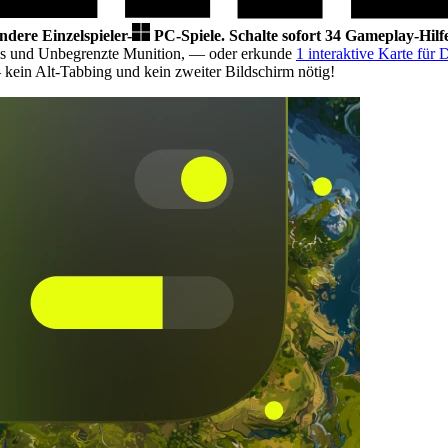
ndere Einzelspieler-
PC-Spiele.
Schalte sofort 34 Gameplay-Hilf
us und Unbegrenzte Munition,
— oder erkunde
1 interaktive Karte für
kein Alt-Tabbing und kein zweiter Bildschirm nötig!