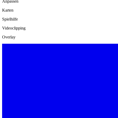
Anpassen
Karten
Spielhilfe
Videoclipping
Overlay