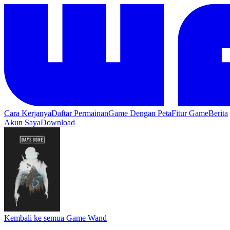
Cara Kerjanya
Daftar Permainan
Game Dengan Peta
Fitur Game
Berita
Akun Saya
Download
Kembali ke semua Game Wand