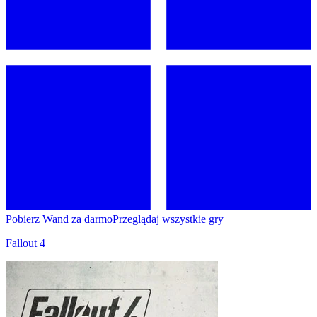
Pobierz Wand za darmo
Przeglądaj wszystkie gry
Fallout 4