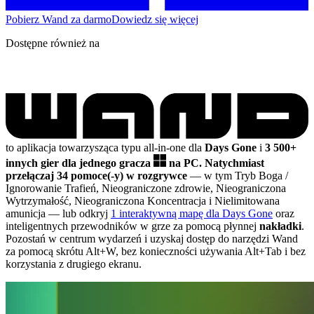
Pobierz Wand za darmo
Dowiedz się więcej
Dostępne również na
to aplikacja towarzysząca typu all-in-one dla
Days Gone
i
3 500+
innych gier dla jednego gracza
na PC.
Natychmiast
przełączaj 34 pomoce(-y) w rozgrywce
— w tym Tryb Boga /
Ignorowanie Trafień, Nieograniczone zdrowie, Nieograniczona
Wytrzymałość, Nieograniczona Koncentracja i Nielimitowana
amunicja
— lub odkryj
1 interaktywną mapę dla Days Gone
oraz
inteligentnych przewodników w grze za pomocą płynnej
nakładki
.
Pozostań w centrum wydarzeń i uzyskaj dostęp do narzędzi Wand
za pomocą skrótu Alt+W, bez konieczności używania Alt+Tab i bez
korzystania z drugiego ekranu.