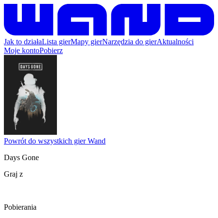
Jak to działa
Lista gier
Mapy gier
Narzędzia do gier
Aktualności
Moje konto
Pobierz
Powrót do wszystkich gier Wand
Days Gone
Graj z
Pobierania