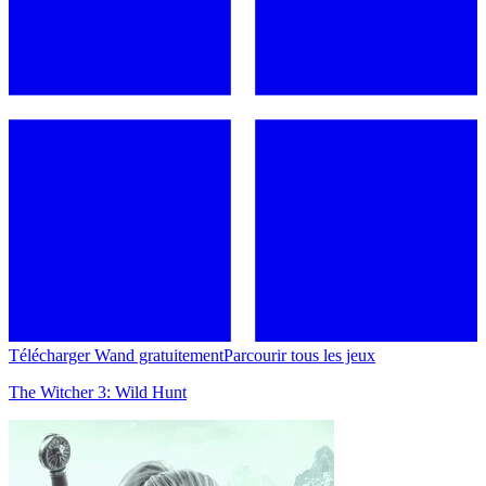
Télécharger Wand gratuitement
Parcourir tous les jeux
The Witcher 3: Wild Hunt