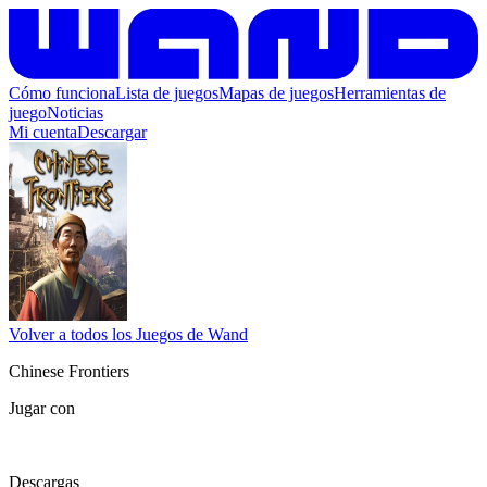
Cómo funciona
Lista de juegos
Mapas de juegos
Herramientas de
juego
Noticias
Mi cuenta
Descargar
Volver a todos los Juegos de Wand
Chinese Frontiers
Jugar con
Descargas