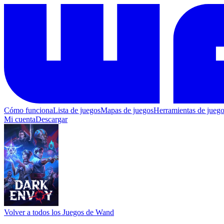
Cómo funciona
Lista de juegos
Mapas de juegos
Herramientas de jueg
Mi cuenta
Descargar
Volver a todos los Juegos de Wand