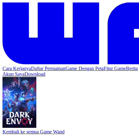
Cara Kerjanya
Daftar Permainan
Game Dengan Peta
Fitur Game
Berita
Akun Saya
Download
Kembali ke semua Game Wand