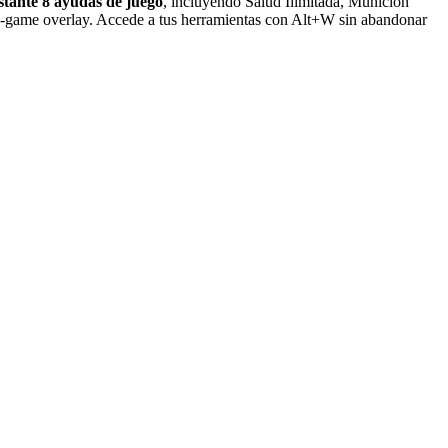
nstante 8 ayudas de juego
, incluyendo Salud Ilimitada, Munición
n-game overlay. Accede a tus herramientas con Alt+W sin abandonar