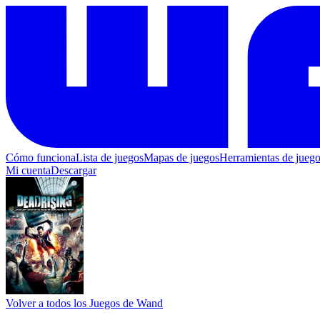
Cómo funciona
Lista de juegos
Mapas de juegos
Herramientas de jueg
Mi cuenta
Descargar
Volver a todos los Juegos de Wand