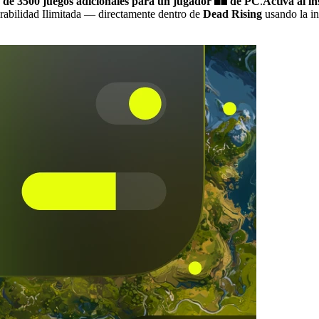
 de 3500 juegos adicionales para un jugador
de PC
.
Activa al i
rabilidad Ilimitada
— directamente dentro de
Dead Rising
usando la i