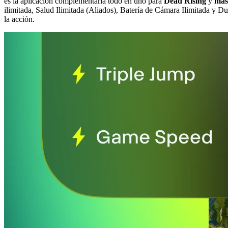
es la aplicación complementaria todo en uno para
Dead Rising
y
más
ilimitada, Salud Ilimitada (Aliados), Batería de Cámara Ilimitada y Du
la acción.