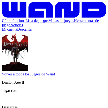
Cómo funciona
Lista de juegos
Mapas de juegos
Herramientas de
juego
Noticias
Mi cuenta
Descargar
Volver a todos los Juegos de Wand
Dragon Age II
Jugar con
Descargas