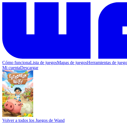
Cómo funciona
Lista de juegos
Mapas de juegos
Herramientas de jueg
Mi cuenta
Descargar
Volver a todos los Juegos de Wand