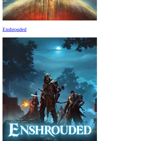
Enshrouded