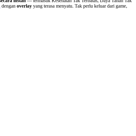
ecara instan
— termasuk Kesehatan Tak Terbatas, Daya Tahan Tak
d
dengan
overlay
yang terasa menyatu. Tak perlu keluar dari game,