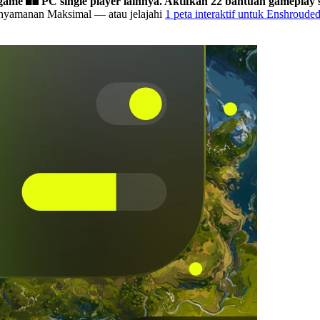
 game
PC single player lainnya.
Aktifkan 22 bantuan gameplay s
Kenyamanan Maksimal
— atau jelajahi
1 peta interaktif untuk Enshroude