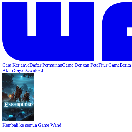
Cara Kerjanya
Daftar Permainan
Game Dengan Peta
Fitur Game
Berita
Akun Saya
Download
Kembali ke semua Game Wand