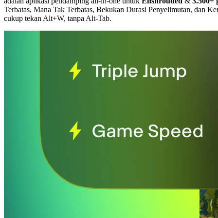
adalah aplikasi pendamping all-in-one untuk
Enshrouded
&
3.500+
Terbatas, Mana Tak Terbatas, Bekukan Durasi Penyelimutan, dan 
cukup tekan Alt+W, tanpa Alt-Tab.