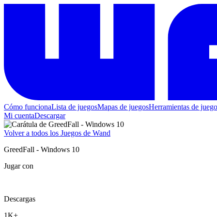
Cómo funciona
Lista de juegos
Mapas de juegos
Herramientas de jueg
Mi cuenta
Descargar
Volver a todos los Juegos de Wand
GreedFall - Windows 10
Jugar con
Descargas
1K+