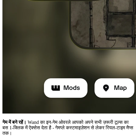
गेम में बने रहें।
Wand का इन-गेम ओवरले आपको अपने सभी ज़रूरी टूल्स का
बस 1-क्लिक में ऐक्सेस देता है - गेमप्ले कस्टमाइज़ेशन से लेकर रियल-टाइम मैप्स
तक।