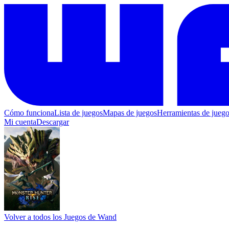
Cómo funciona
Lista de juegos
Mapas de juegos
Herramientas de jueg
Mi cuenta
Descargar
Volver a todos los Juegos de Wand