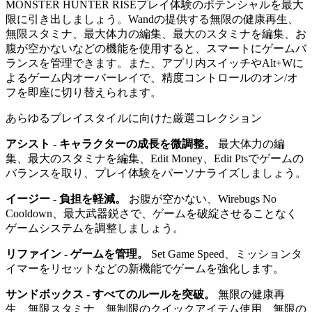
MONSTER HUNTER RISEプレイ体験のポテンシャルを最大
限に引き出しましょう。Wandの提供する無限の健康再生、
無限スタミナ、最大体力の編集、最大のスタミナを編集、お
腹が空かないなどの機能を使用すると、スマートにゲームバ
ランスを管理できます。また、アプリ内スイッチやAlt+Wに
よるゲーム内オーバーレイで、精度コントロールのオン/オ
フを即座に切り替えられます。
あらゆるプレイスタイルに向けた厳選コレクション
アシスト - キャラクターの成長を微調整。
最大体力の編
集、最大のスタミナを編集、Edit Money、Edit Ptsでゲームの
バランスを取り、プレイ体験をパーソナライズしましょう。
イージー - 負担を軽減。
お腹が空かない、Wirebugs No
Cooldown、最大武器鋭さで、ゲームを破綻させることなく
ゲームシステムを調整しましょう。
リファイン - ゲームを管理。
Set Game Speed、ミッションタ
イマーをリセットなどの新機能でゲームを強化します。
サンドボックス - すべてのルールを突破。
無限の健康再
生、無限スタミナ、無制限のクイックアイテム使用、無限の