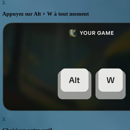
2.
Appuyez sur
Alt + W
à tout moment
3.