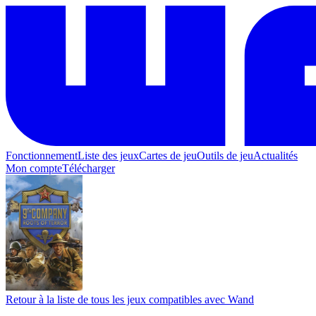
Fonctionnement
Liste des jeux
Cartes de jeu
Outils de jeu
Actualités
Mon compte
Télécharger
Retour à la liste de tous les jeux compatibles avec Wand