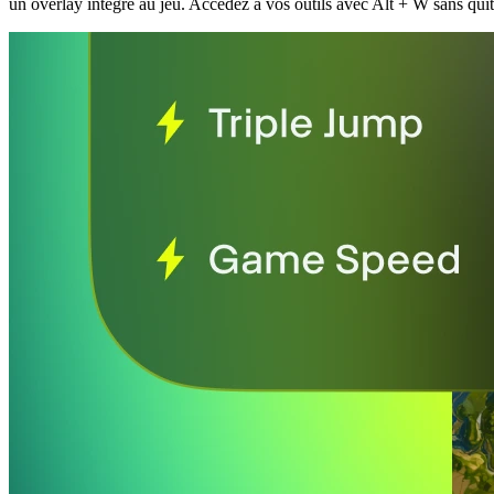
un overlay intégré au jeu. Accédez à vos outils avec Alt + W sans quitt