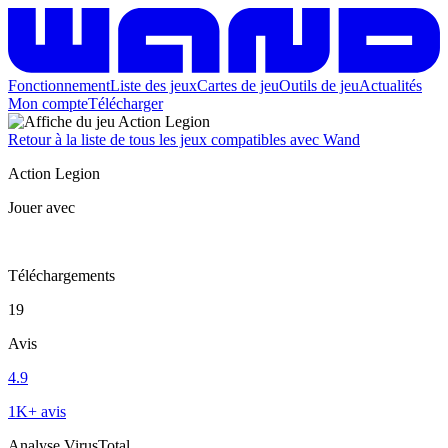
Fonctionnement
Liste des jeux
Cartes de jeu
Outils de jeu
Actualités
Mon compte
Télécharger
Retour à la liste de tous les jeux compatibles avec Wand
Action Legion
Jouer avec
Téléchargements
19
Avis
4.9
1K+ avis
Analyse VirusTotal