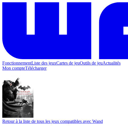
Fonctionnement
Liste des jeux
Cartes de jeu
Outils de jeu
Actualités
Mon compte
Télécharger
Retour à la liste de tous les jeux compatibles avec Wand