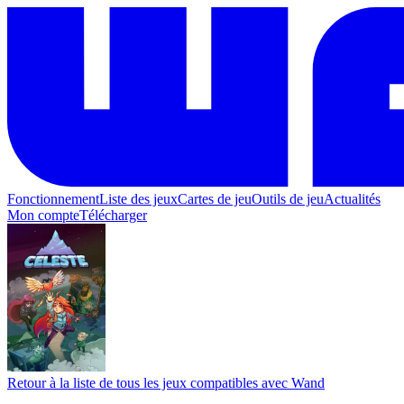
Fonctionnement
Liste des jeux
Cartes de jeu
Outils de jeu
Actualités
Mon compte
Télécharger
Retour à la liste de tous les jeux compatibles avec Wand