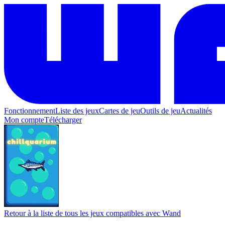
Fonctionnement
Liste des jeux
Cartes de jeu
Outils de jeu
Actualités
Mon compte
Télécharger
Retour à la liste de tous les jeux compatibles avec Wand