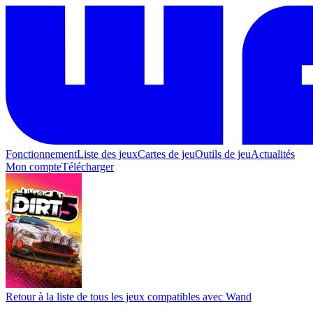
Fonctionnement
Liste des jeux
Cartes de jeu
Outils de jeu
Actualités
Mon compte
Télécharger
Retour à la liste de tous les jeux compatibles avec Wand