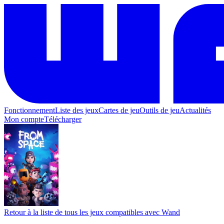
Fonctionnement
Liste des jeux
Cartes de jeu
Outils de jeu
Actualités
Mon compte
Télécharger
Retour à la liste de tous les jeux compatibles avec Wand