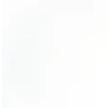
Fonctionnement
Liste des jeux
Cartes de jeu
Outils de jeu
Actualités
Mon compte
Télécharger
← Retour à toutes les cartes Wand