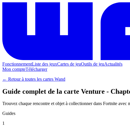
Fonctionnement
Liste des jeux
Cartes de jeu
Outils de jeu
Actualités
Mon compte
Télécharger
← Retour à toutes les cartes Wand
Guide complet de la carte Venture - Chapt
Trouvez chaque rencontre et objet à collectionner dans Fortnite avec no
Guides
1