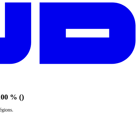
100 % ()
égions.