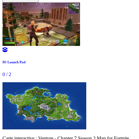

IO Launch Pad
0
/
2
Carte interactive : Venture - Chapter 7 Season 2 Map for Fortnite