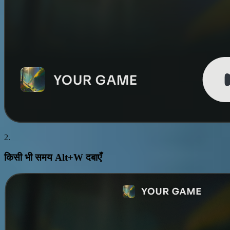
2.
किसी भी समय
Alt+W
दबाएँ