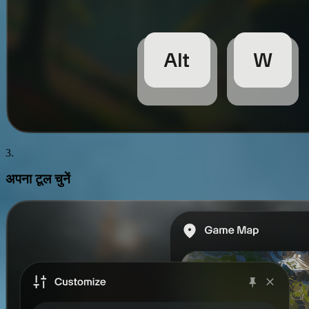
3.
अपना
टूल
चुनें