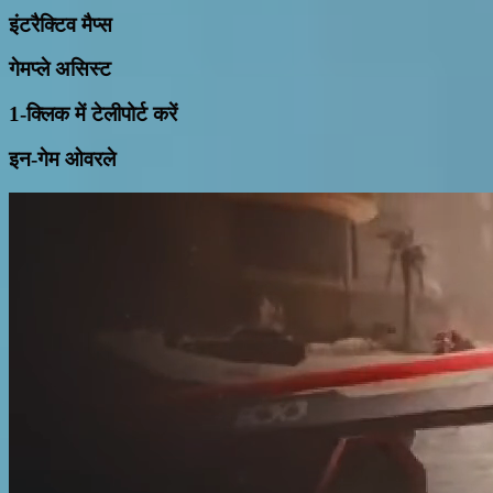
इंटरैक्टिव मैप्स
गेमप्ले असिस्ट
1-क्लिक में टेलीपोर्ट करें
इन-गेम ओवरले