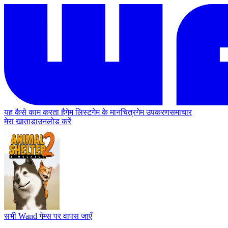
यह कैसे काम करता है
गेम लिस्ट
गेम के मानचित्र
गेम उपकरण
समाचार
मेरा खाता
डाउनलोड करें
सभी Wand गेम्स पर वापस जाएँ