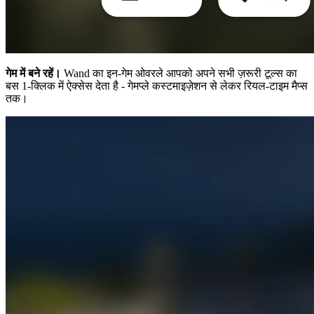
गेम में बने रहें।
Wand का इन-गेम ओवरले आपको अपने सभी ज़रूरी टूल्स का
बस 1-क्लिक में ऐक्सेस देता है - गेमप्ले कस्टमाइज़ेशन से लेकर रियल-टाइम मैप्स
तक।