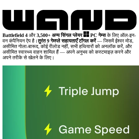
Battlefield 4
और
3,500+ अन्य सिंगल प्लेयर
PC गेम्स
के लिए ऑल-इन-
वन कंपैनियन ऐप है।
तुरंत 9 गेमप्ले सहायताएँ टॉगल करें
— जिसमें ईश्वर मोड,
असीमित गोला-बारूद, कोई रीलोड नहीं, सभी हथियारों को अनलॉक करें, और
असीमित स्वास्थ्य वाहन शामिल हैं
— अपने अनुभव को कस्टमाइज़ करने और
अपने तरीके से खेलने के लिए।