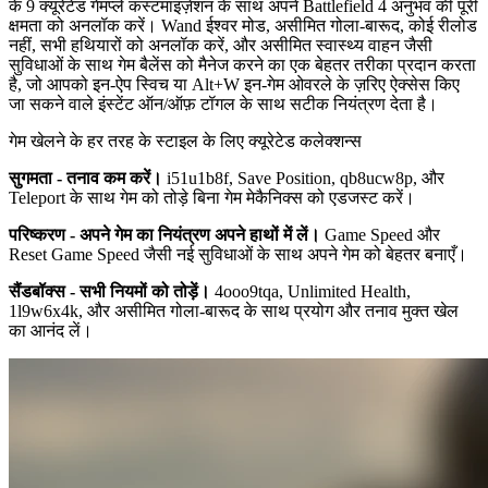
के 9 क्यूरेटेड गेमप्ले कस्टमाइज़ेशन के साथ अपने Battlefield 4 अनुभव की पूरी
क्षमता को अनलॉक करें। Wand ईश्वर मोड, असीमित गोला-बारूद, कोई रीलोड
नहीं, सभी हथियारों को अनलॉक करें, और असीमित स्वास्थ्य वाहन जैसी
सुविधाओं के साथ गेम बैलेंस को मैनेज करने का एक बेहतर तरीका प्रदान करता
है, जो आपको इन-ऐप स्विच या Alt+W इन-गेम ओवरले के ज़रिए ऐक्सेस किए
जा सकने वाले इंस्टेंट ऑन/ऑफ़ टॉगल के साथ सटीक नियंत्रण देता है।
गेम खेलने के हर तरह के स्टाइल के लिए क्यूरेटेड कलेक्शन्स
सुगमता - तनाव कम करें।
i51u1b8f, Save Position, qb8ucw8p, और
Teleport के साथ गेम को तोड़े बिना गेम मेकैनिक्स को एडजस्ट करें।
परिष्करण - अपने गेम का नियंत्रण अपने हाथों में लें।
Game Speed और
Reset Game Speed जैसी नई सुविधाओं के साथ अपने गेम को बेहतर बनाएँ।
सैंडबॉक्स - सभी नियमों को तोड़ें।
4ooo9tqa, Unlimited Health,
1l9w6x4k, और असीमित गोला-बारूद के साथ प्रयोग और तनाव मुक्त खेल
का आनंद लें।