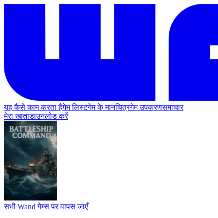
यह कैसे काम करता है
गेम लिस्ट
गेम के मानचित्र
गेम उपकरण
समाचार
मेरा खाता
डाउनलोड करें
सभी Wand गेम्स पर वापस जाएँ