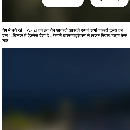
गेम में बने रहें।
Wand का इन-गेम ओवरले आपको अपने सभी ज़रूरी टूल्स का
बस 1-क्लिक में ऐक्सेस देता है - गेमप्ले कस्टमाइज़ेशन से लेकर रियल-टाइम मैप्स
तक।